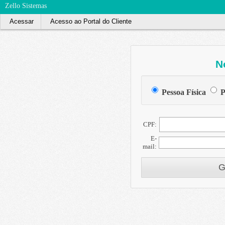
Zello Sistemas
Acessar
Acesso ao Portal do Cliente
N
Pessoa Física
P
CPF:
E-
mail:
G