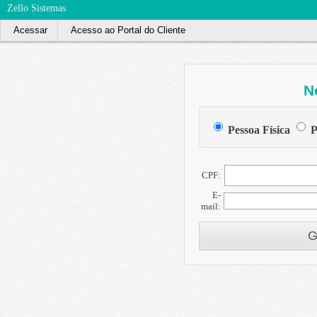
Zello Sistemas
Acessar
Acesso ao Portal do Cliente
N
Pessoa Física
P
CPF:
E-
mail:
G