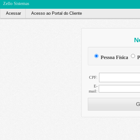
Zello Sistemas
Acessar
Acesso ao Portal do Cliente
N
Pessoa Física
P
CPF:
E-
mail:
G