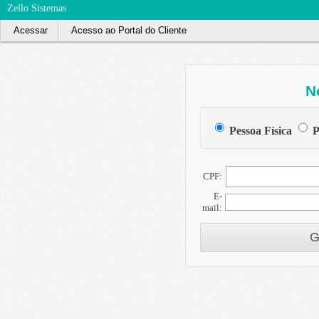
Zello Sistemas
Acessar
Acesso ao Portal do Cliente
N
Pessoa Física
P
CPF:
E-
mail:
G